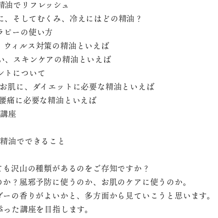
系の精油でリフレッシュ
吸を楽に、そしてむくみ、冷えにはどの精油？
イテラピーの使い方
予防、ウィルス対策の精油といえば
優しい、スキンケアの精油といえば
リメントについて
ガサガサお肌に、ダイエットに必要な精油といえば
こり、腰痛に必要な精油といえば
つ講座
急箱の精油でできること
ても沢山の種類があるのをご存知ですか？
のか？風邪予防に使うのか、お肌のケアに使うのか。
ダーの香りがよいかと、多方面から見ていこうと思います。
添った講座を目指します。