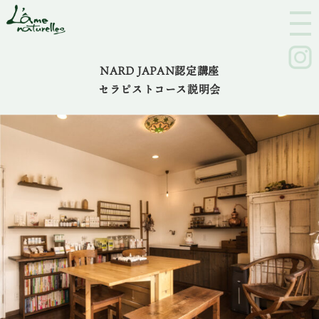
M
E
N
U
NARD JAPAN認定講座
セラピストコース説明会