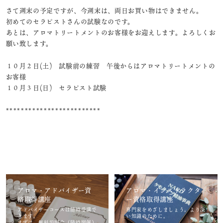
さて週末の予定ですが、今週末は、両日お買い物はできません。
初めてのセラピストさんの試験なのです。
あとは、アロマトリートメントのお客様をお迎えします。よろしくお
願い致します。
１０月２日(土) 試験前の練習 午後からはアロマトリートメントの
お客様
１０月３日(日) セラピスト試験
*************************
アロマ・アドバイザー資
アロマ・インストラクタ
格取得講座
ー資格取得講座
アドバイザーコースは随時受講で
専門家をめざしましょう。より深
きます。
い知識のために。
まずは、無料説明会（随時開催）