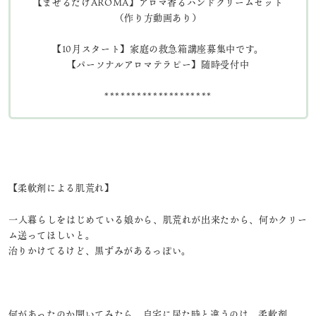
【まぜるだけAROMA】アロマ香るハンドクリームセット
（作り方動画あり）
【10月スタート】家庭の救急箱講座募集中です。
【パーソナルアロマテラピー】随時受付中
********************
【柔軟剤による肌荒れ】
⁡一人暮らしをはじめている娘から、肌荒れが出来たから、何かクリー
ム送ってほしいと。
治りかけてるけど、黒ずみがあるっぽい。
何があったのか聞いてみたら、自宅に居た時と違うのは、柔軟剤。