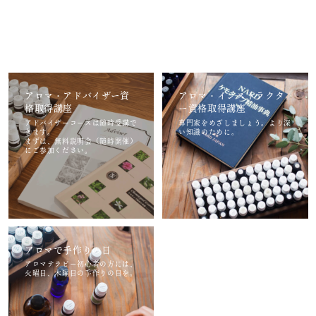
アロマ・アドバイザー資
アロマ・インストラクタ
格取得講座
ー資格取得講座
アドバイザーコースは随時受講で
専門家をめざしましょう。より深
きます。
い知識のために。
まずは、無料説明会（随時開催）
にご参加ください。
アロマで手作りの日
アロマテラピー初心者の方には、
火曜日、木曜日の手作りの日を。