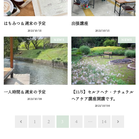
はちみつ＆週末の予定
出張講座
2021/10/15
2021/10/15
NEWS
NEWS
一人時間＆週末の予定
【11/5】セルフヘナ・ナチュラル
ヘアケア講座開講です。
2021/10/08
2021/10/08
投
1
2
3
4
…
14
稿
ナ